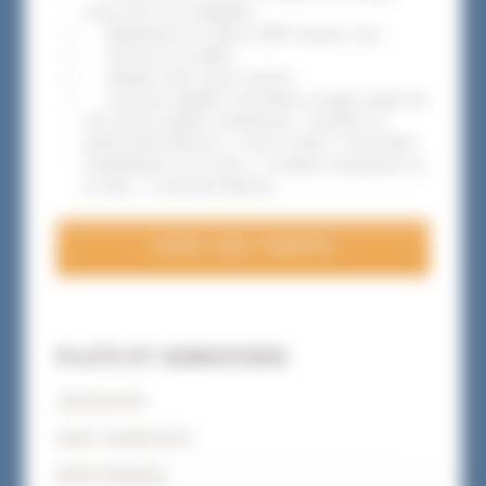
verte avec sa vinaigrette
Réalisation sur place 100% devant vous
Service à la poêle
Salade verte sauce maison
Couverts jetables (vaisselle à usage unique de
très bonne qualité comprenant 1 assiette en
polystyrène blanche, 1 verre à pied, 1 fourchette
transparente ou en bois, 1 couteau transparent ou
en bois, 1 serviette blanche.
VOIR LES TARIFS
PLATS ET ANIMATIONS
TARTIFLETTE
DIOTS TARTIFLETTE
DIOTS POLENTA