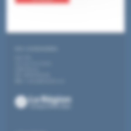
NOS COORDONNÉES
Maxi Fête
251 zone de la Gache
38530 Barraux
Tél : 06 70 47 51 35
Mail :
contact[@]maxifete.com