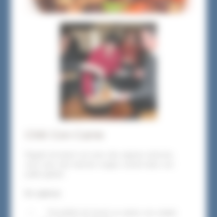
Chili Con Carne
Ragoût de boeuf cuit avec des oignons émincés,
servi avec des haricots rouges cuisiné dans une
poêle géante
En options
Possibilité de fournir en option une salade