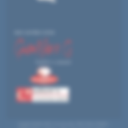
NOS AUTRES SITES
Copyright Maxifête
2026 | 8 rue des pares 74230 Thônes FRANCE |