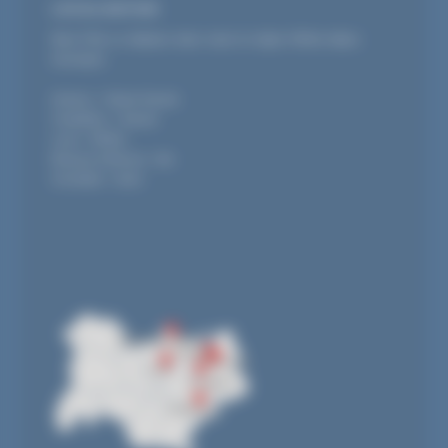
LOCALISATION
Maxi Fête se déplace dans toute la région Rhône-Alpes
Auvergne.
Annecy / Haute-Savoie
Chambéry / Savoie
Lyon / Rhône
Bourg-en-Bresse / Ain
Grenoble / Isère